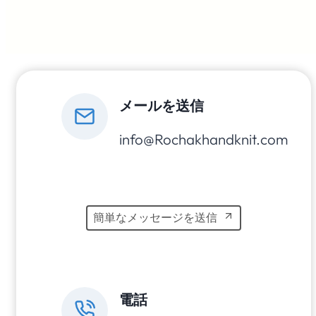
メールを送信
info@Rochakhandknit.com
簡単なメッセージを送信
電話