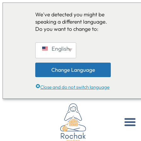
We've detected you might be
speaking a different language.
Do you want to change to:
English
Change Language
Close and do not switch language