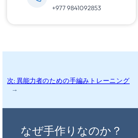
+977 9841092853
次:
異能力者のための手編みトレーニング
→
なぜ手作りなのか？