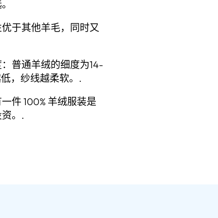
选。
性优于其他羊毛，同时又
：普通羊绒的细度为14-
越低，纱线越柔软。.
件 100% 羊绒服装是
资。.