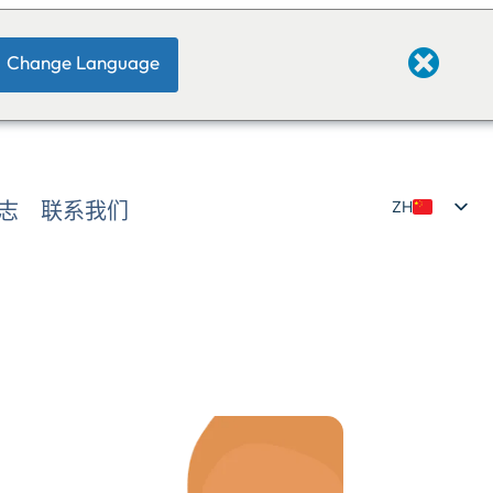
Change Language
志
联系我们
ZH
EN
JP
DE
IT
FI
NL
NE