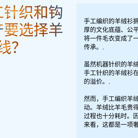
工针织和钩
手工编织的羊绒衫
产要选择羊
厚的文化底蕴、公
将一件毛衣变成了
线？
传承。.
虽然机器针织的羊
手工针织的羊绒衫在精
的溢价。.
然而，手工编织羊
动。羊绒比羊毛贵
过程也十分耗时。
来看，这都是一项奢