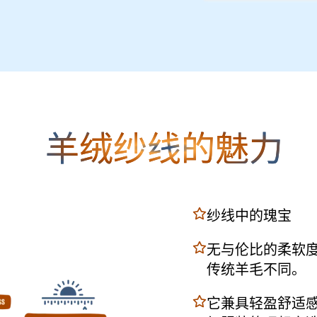
羊绒纱线的魅力
纱线中的瑰宝
无与伦比的柔软
传统羊毛不同。
它兼具轻盈舒适