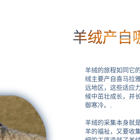
羊绒产自
羊绒的旅程如同它
绒主要产自喜马拉
远地区，这些适应
候中茁壮成长，并
御寒冷。.
羊绒的采集本身就
羊的福祉，又要收