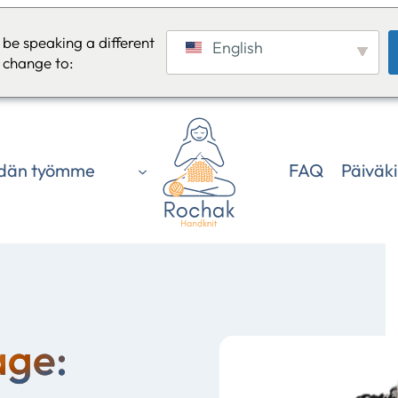
be speaking a different
English
 change to:
dän työmme
FAQ
Päiväki
age: