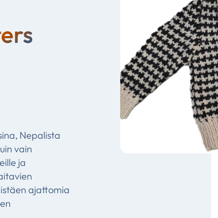
ers
sina, Nepalista
uin vain
ille ja
aitavien
distäen ajattomia
een