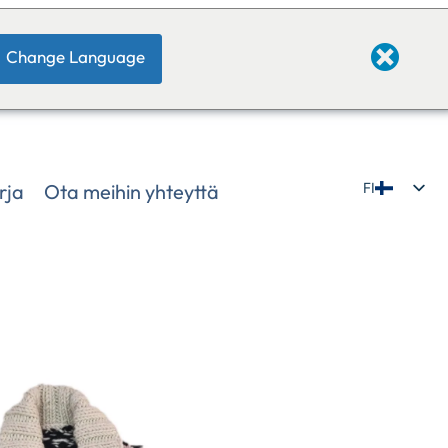
Change Language
rja
Ota meihin yhteyttä
FI
EN
JP
DE
IT
NL
ZH
NE