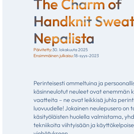
The Charm of
Handknit Sweat
Nepalista
30. lokakuuta 2025
Päivitetty:
18-syys-2023
Ensimmäinen julkaisu:
Perinteisesti ommeltuina ja persoonalli
käsinneulotut neuleet ovat enemmän k
vaatteita – ne ovat leikkisä juhla perinte
luovuudelle! Jokainen neulepusero on t
käsityöläisten huolella valmistama, yh
tekniikoita viihtyisään ja käyttökelpois
viehätykseen.