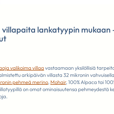
villapaita lankatyypin mukaan – 
ut
laaja valikoima villaa
vastaamaan yksilöllisiä tarpeita
valmistettu arkipäivän villasta 32 mikronin vahvuisella
kronin pehmeä merino
,
Mohair
, 100% Alpaca tai 1
a villatyypillä on omat ominaisuutensa pehmeydestä k
oja.