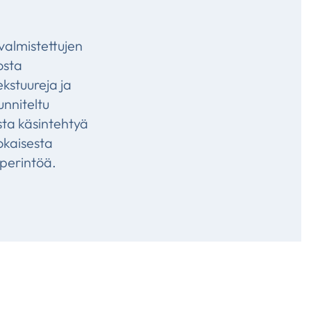
 valmistettujen
osta
kstuureja ja
unniteltu
sta käsintehtyä
okaisesta
 perintöä.