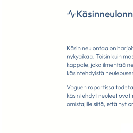
Käsinneulonn
Käsin neulontaa on harjoi
nykyaikaa. Toisin kuin mas
kappale, joka ilmentää n
käsintehdyistä neulepuser
Voguen raportissa todeta
käsintehdyt neuleet ovat 
omistajille siitä, että ny