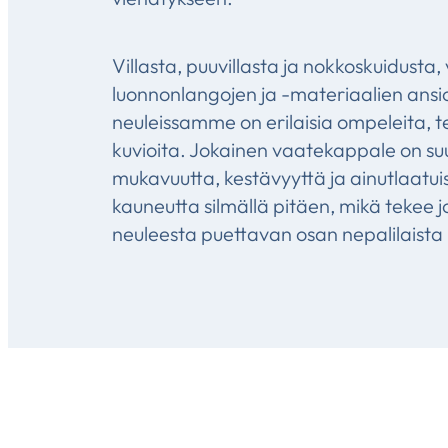
Villasta, puuvillasta ja nokkoskuidusta,
luonnonlangojen ja -materiaalien ansi
neuleissamme on erilaisia ompeleita, te
kuvioita. Jokainen vaatekappale on su
mukavuutta, kestävyyttä ja ainutlaatui
kauneutta silmällä pitäen, mikä tekee j
neuleesta puettavan osan nepalilaista