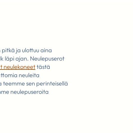
pitkä ja ulottuu aina
k läpi ajan. Neulepuserot
t neulekoneet
tästä
ttomia neuleita
a teemme sen perinteisellä
omme neulepuseroita