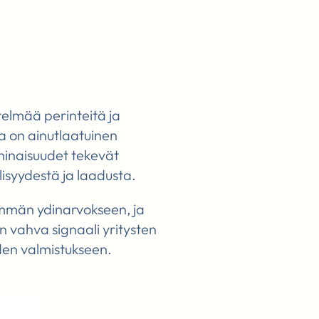
telmää perinteitä ja
ta on ainutlaatuinen
minaisuudet tekevät
lisyydestä ja laadusta.
emmän ydinarvokseen, ja
on vahva signaali yritysten
iden valmistukseen.