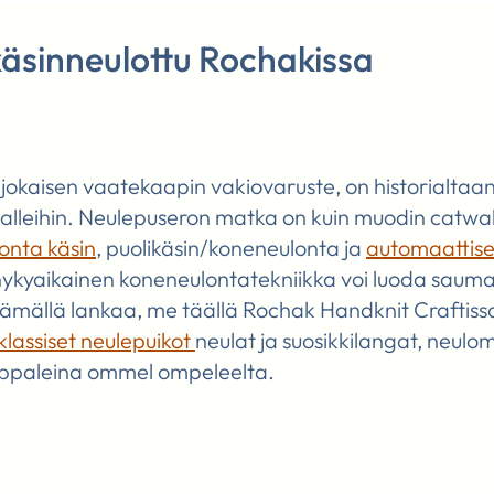
 käsinneulottu Rochakissa
okaisen vaatekaapin vakiovaruste, on historialtaan 
malleihin. Neulepuseron matka on kuin muodin catwal
onta käsin
, puolikäsin/koneneulonta ja
automaattise
 nykyaikainen koneneulontatekniikka voi luoda sauma
tämällä lankaa, me täällä Rochak Handknit Craftiss
klassiset neulepuikot
neulat ja suosikkilangat, neul
kappaleina ommel ompeleelta.