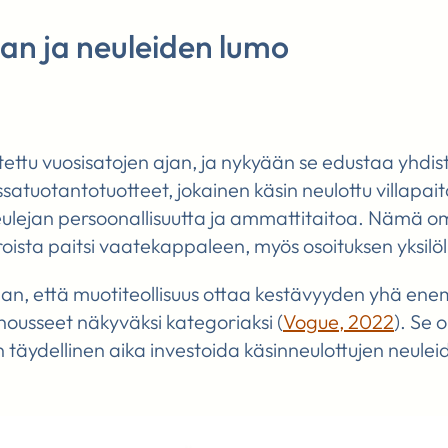
an ja neuleiden lumo
tettu vuosisatojen ajan, ja nykyään se edustaa yhdis
satuotantotuotteet, jokainen käsin neulottu villapai
eulejan persoonallisuutta ja ammattitaitoa. Nämä o
oista paitsi vaatekappaleen, myös osoituksen yksilöl
an, että muotiteollisuus ottaa kestävyyden yhä en
nousseet näkyväksi kategoriaksi (
Vogue, 2022
). Se 
t on täydellinen aika investoida käsinneulottujen neule