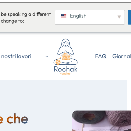
be speaking a different
English
 change to:
I nostri lavori
FAQ
Giorna
e che