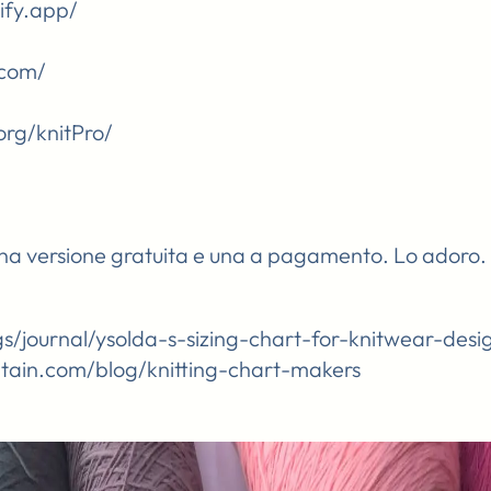
tlify.app/
.com/
org/knitPro/
na versione gratuita e una a pagamento. Lo adoro.
gs/journal/ysolda-s-sizing-chart-for-knitwear-desi
ntain.com/blog/knitting-chart-makers