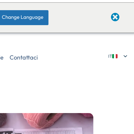
Change Language
le
Contattaci
IT
EN
JP
DE
FI
NL
ZH
NE