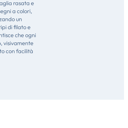
maglia rasata e
segni a colori,
zzando un
pi di filato e
ntisce che ogni
, visivamente
o con facilità