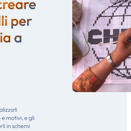
creare
li per
ia a
alizzati
e motivi, e gli
rli in schemi