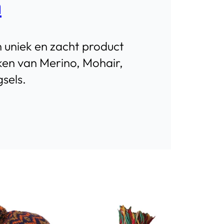
n
 uniek en zacht product
ken van Merino, Mohair,
sels.