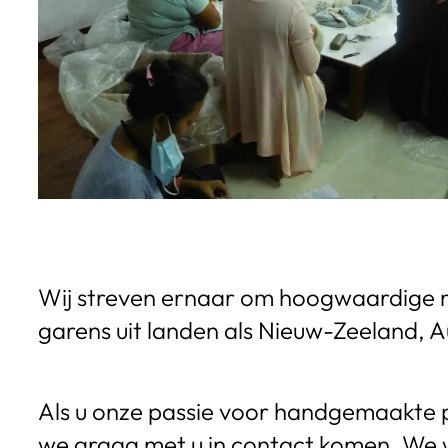
Wij streven ernaar om hoogwaardige m
garens uit landen als Nieuw-Zeeland, A
Als u onze passie voor handgemaakte 
we graag met u in contact komen. We 