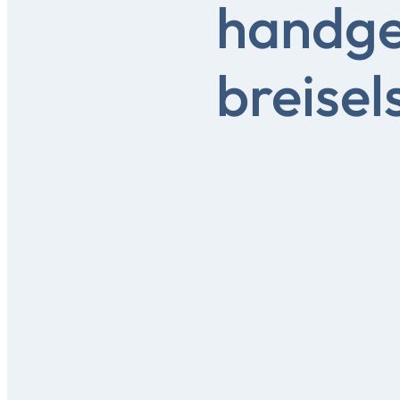
handg
breisel