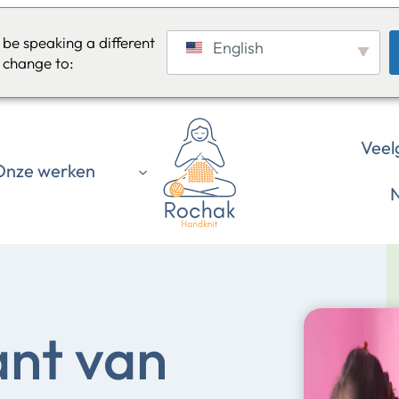
be speaking a different
English
 change to:
Veel
Onze werken
N
ant van