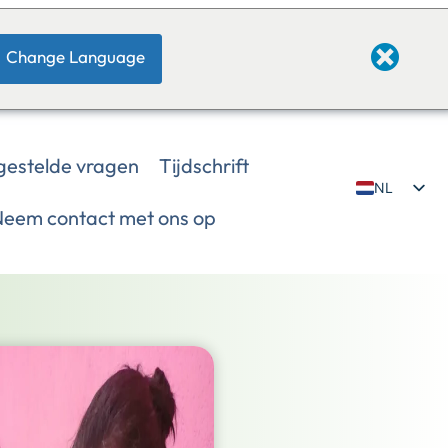
Change Language
gestelde vragen
Tijdschrift
NL
eem contact met ons op
EN
JP
DE
IT
FI
ZH
NE