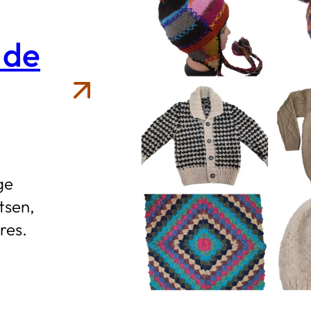
 de
ge
tsen,
res.