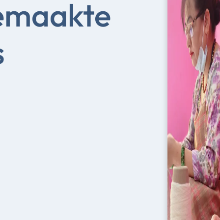
emaakte
s