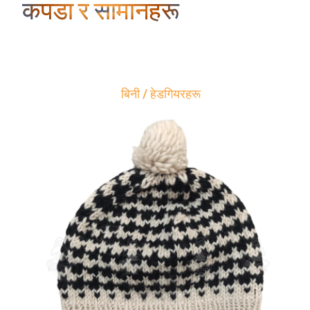
कपडा र सामानहरू
बिनी / हेडगियरहरू