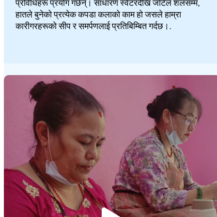
प्रविधिहरू प्रयोग गर्छन्। साधारण स्वेटरदेखि जटिल शलसम्म,
हातले बुनेको प्रत्येक कपडा कलाको काम हो जसले हाम्रा
कारीगरहरूको सीप र समर्पणलाई प्रतिबिम्बित गर्दछ।.