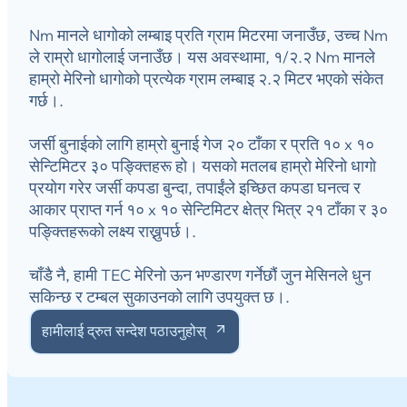
Nm मानले धागोको लम्बाइ प्रति ग्राम मिटरमा जनाउँछ, उच्च Nm
ले राम्रो धागोलाई जनाउँछ। यस अवस्थामा, १/२.२ Nm मानले
हाम्रो मेरिनो धागोको प्रत्येक ग्राम लम्बाइ २.२ मिटर भएको संकेत
गर्छ।.
जर्सी बुनाईको लागि हाम्रो बुनाई गेज २० टाँका र प्रति १० x १०
सेन्टिमिटर ३० पङ्क्तिहरू हो। यसको मतलब हाम्रो मेरिनो धागो
प्रयोग गरेर जर्सी कपडा बुन्दा, तपाईंले इच्छित कपडा घनत्व र
आकार प्राप्त गर्न १० x १० सेन्टिमिटर क्षेत्र भित्र २१ टाँका र ३०
पङ्क्तिहरूको लक्ष्य राख्नुपर्छ।.
चाँडै नै, हामी TEC मेरिनो ऊन भण्डारण गर्नेछौं जुन मेसिनले धुन
सकिन्छ र टम्बल सुकाउनको लागि उपयुक्त छ।.
हामीलाई द्रुत सन्देश पठाउनुहोस्