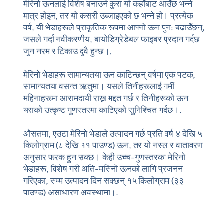
मेरिनो ऊनलाई विशेष बनाउने कुरा यो कहाँबाट आउँछ भन्ने
मात्र होइन, तर यो कसरी उब्जाइएको छ भन्ने हो। प्रत्येक
वर्ष, यी भेडाहरूले प्राकृतिक रूपमा आफ्नो ऊन पुन: बढाउँछन्,
जसले गर्दा नवीकरणीय, बायोडिग्रेडेबल फाइबर प्रदान गर्दछ
जुन नरम र टिकाउ दुवै हुन्छ।.
मेरिनो भेडाहरू सामान्यतया ऊन काटिन्छन्
वर्षमा एक पटक
,
सामान्यतया वसन्त ऋतुमा। यसले तिनीहरूलाई गर्मी
महिनाहरूमा आरामदायी राख्न मद्दत गर्छ र तिनीहरूको ऊन
यसको उत्कृष्ट गुणस्तरमा काटिएको सुनिश्चित गर्दछ।.
औसतमा, एउटा मेरिनो भेडाले उत्पादन गर्छ
प्रति वर्ष ४ देखि ५
किलोग्राम (८ देखि ११ पाउण्ड) ऊन
, तर यो नस्ल र वातावरण
अनुसार फरक हुन सक्छ। केही उच्च-गुणस्तरका मेरिनो
भेडाहरू, विशेष गरी अति-मसिनो ऊनको लागि प्रजनन
गरिएका, सम्म उत्पादन दिन सक्छन्
१५ किलोग्राम (३३
पाउण्ड)
असाधारण अवस्थामा।.