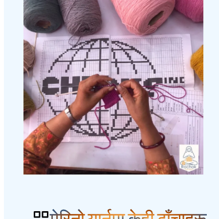
मेरिनो यार्नमा केही ढाँचाहरू