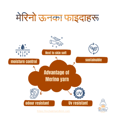
मेरिनो ऊनका फाइदाहरू