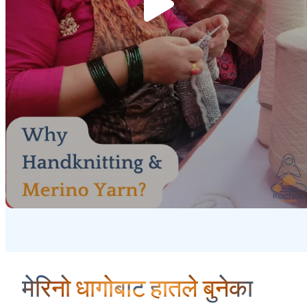
मेरिनो धागोबाट हातले बुनेका